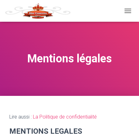
T
O
G
G
L
E
N
Mentions légales
A
V
I
G
A
T
I
O
N
Lire aussi :
La Politique de confidentialité
MENTIONS LEGALES