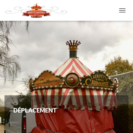
T
O
G
G
L
E
N
A
V
I
G
A
T
I
O
N
DÉPLACEMENT