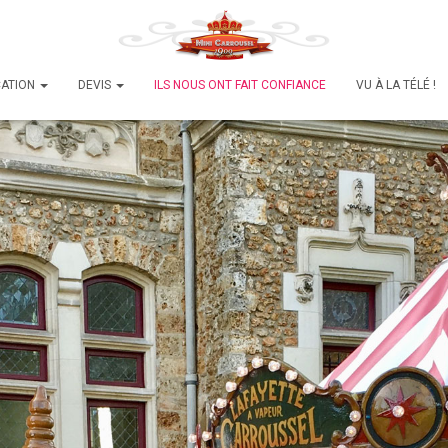
CATION
DEVIS
ILS NOUS ONT FAIT CONFIANCE
VU À LA TÉLÉ !