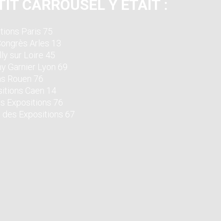
IT CARROUSEL Y ÉTAIT :
tions Paris 75
Congrès Arles 13
ly sur Loire 45
y Garnier Lyon 69
ns Rouen 76
sitions Caen 14
es Expositions 76
 des Expositions 67