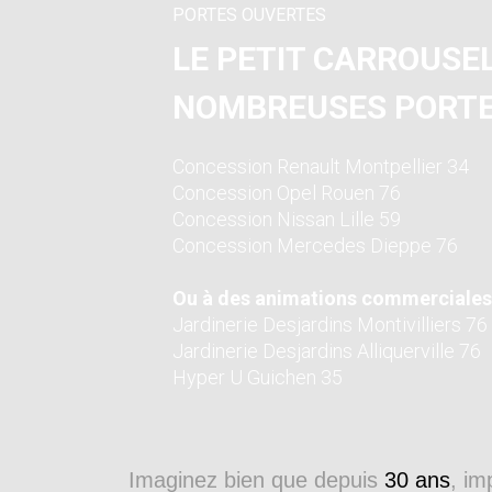
PORTES OUVERTES
LE PETIT CARROUSEL
NOMBREUSES PORTE
Concession Renault Montpellier 34
Concession Opel Rouen 76
Concession Nissan Lille 59
Concession Mercedes Dieppe 76
Ou à des animations commerciales
Jardinerie Desjardins Montivilliers 76
Jardinerie Desjardins Alliquerville 76
Hyper U Guichen 35
Imaginez bien que depuis
30 ans
, im