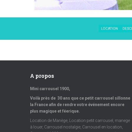
LOCATION
DESCR
A propos
Mini carrousel 1900,
Voilà près de 30 ans que ce petit carrousel sillonne
la France afin de rendre votre événement encore
plus magique et féerique.
Location de Manège, Location petit carrousel, manege
à louer, Carrousel nostalgie, Carrousel en location,